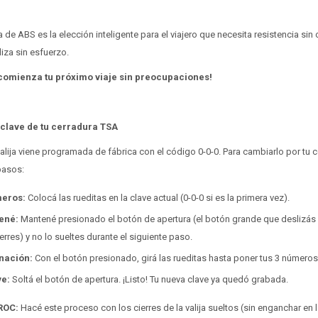
a de ABS es la elección inteligente para el viajero que necesita resistencia si
liza sin esfuerzo.
y comienza tu próximo viaje sin preocupaciones!
 clave de tu cerradura TSA
valija viene programada de fábrica con el código 0-0-0. Para cambiarlo por tu 
pasos:
meros:
Colocá las rueditas en la clave actual (0-0-0 si es la primera vez).
ené:
Mantené presionado el botón de apertura (el botón grande que deslizás 
erres) y no lo sueltes durante el siguiente paso.
inación:
Con el botón presionado, girá las rueditas hasta poner tus 3 números
ve:
Soltá el botón de apertura. ¡Listo! Tu nueva clave ya quedó grabada.
ROC:
Hacé este proceso con los cierres de la valija sueltos (sin enganchar en 