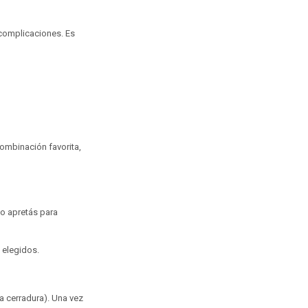
n complicaciones. Es
combinación favorita,
o apretás para
 elegidos.
la cerradura). Una vez