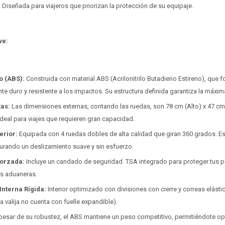
. Diseñada para viajeros que priorizan la protección de su equipaje.
ve:
o (ABS):
Construida con material ABS (Acrilonitrilo Butadieno Estireno), que
e duro y resistente a los impactos. Su estructura definida garantiza la máxim
as:
Las dimensiones externas, contando las ruedas, son 78 cm (Alto) x 47 c
Ideal para viajes que requieren gran capacidad.
erior:
Equipada con 4 ruedas dobles de alta calidad que giran 360 grados. Es
rando un deslizamiento suave y sin esfuerzo.
orzada:
Incluye un candado de seguridad TSA integrado para proteger tus pe
es aduaneras.
Interna Rígida:
Interior optimizado con divisiones con cierre y correas elásti
a valija no cuenta con fuelle expandible).
pesar de su robustez, el ABS mantiene un peso competitivo, permitiéndote opti