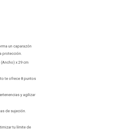
 forma un caparazón
a protección.
m (Ancho) x 29 cm
to te ofrece 8 puntos
rtenencias y agilizar
cas de sujeción.
mizar tu límite de