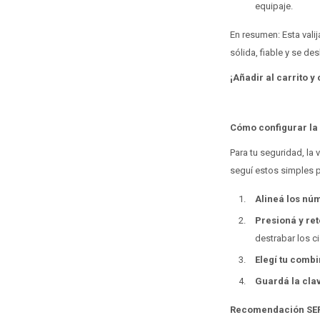
equipaje.
En resumen: Esta valij
sólida, fiable y se des
¡Añadir al carrito 
Cómo configurar la
Para tu seguridad, la 
seguí estos simples 
Alineá los nú
Presioná y ret
destrabar los ci
Elegí tu comb
Guardá la cla
Recomendación SE