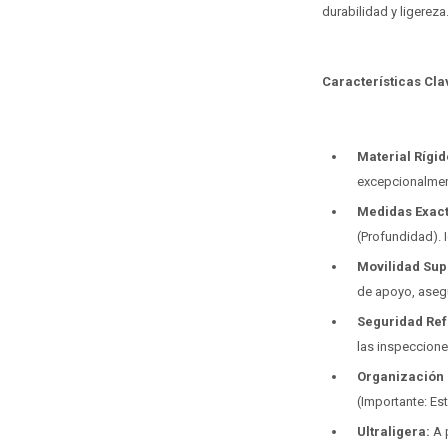
durabilidad y ligereza
Características Cla
Material Rígid
excepcionalment
Medidas Exact
(Profundidad). 
Movilidad Sup
de apoyo, asegu
Seguridad Ref
las inspeccion
Organización 
(Importante: Est
Ultraligera:
A 