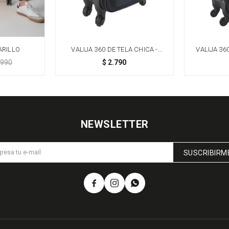
ARILLO
VALIJA 360 DE TELA CHICA -
VALIJA 36
NEGRO
.990
$
2.790
NEWSLETTER
SUSCRIBIRM


