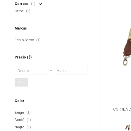
Correas
(1)
Otros
(2)
Marcas
Estilo Seroc
(1)
Precio
($)
OK
Color
CORREA D
Beige
(1)
PAT
Bordó
(1)
Negro
(1)