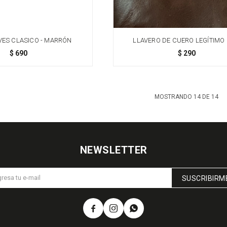
VES CLASICO - MARRÓN
LLAVERO DE CUERO LEGÍTIMO
MOSQUETÓN
$
690
$
290
MOSTRANDO
14
DE
14
NEWSLETTER
SUSCRIBIRM


