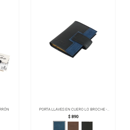
ARRÓN
PORTA LLAVES EN CUERO LO BROCHE -
NEGRO C/ AZUL
$
890