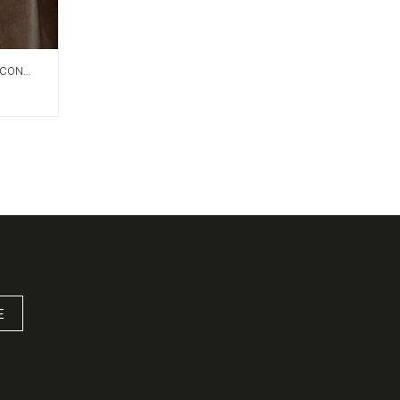
 CON
E