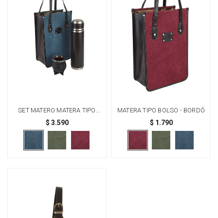
SET MATERO MATERA TIPO
MATERA TIPO BOLSO - BORDÓ
BOLSO - AZUL
$
3.590
$
1.790