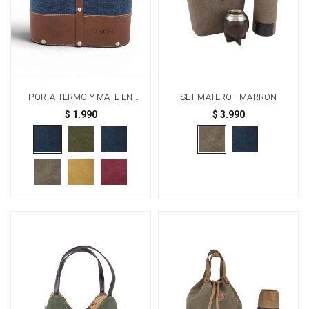
PORTA TERMO Y MATE EN
SET MATERO - MARRON
MADERA Y LONA - AZUL
$
1.990
$
3.990
GRABADO URUGUAY