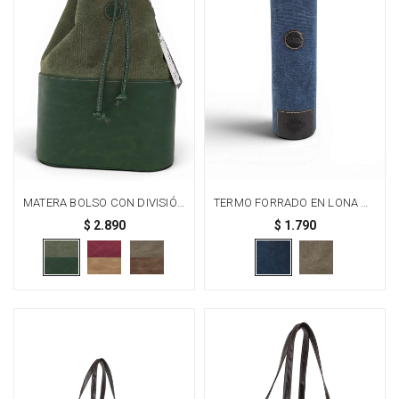
MATERA BOLSO CON DIVISIÓN
TERMO FORRADO EN LONA DE
- VERDE
LITRO CON MANIJA - AZUL
$
2.890
$
1.790
GRABADO URUGUAY