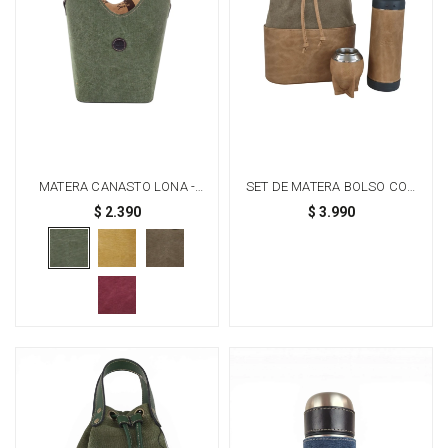
MATERA CANASTO LONA -
SET DE MATERA BOLSO CON
VERDE
TERMO DE LITRO Y MATE -
$
2.390
$
3.990
BEIGE