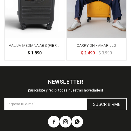
VALIJA MEDIANA ABS (FIBRA)
CARRY ON - AMARILLO
DE 24" - NEGRO
$
1.890
$
2.490
$
3.990
NEWSLETTER
¡Suscribite y recibí todas nuestras novedades!
SUSCRIBIRME


