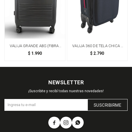
VALIJA GRANDE ABS (FIBRA)
VALIJA 360 DE TELA CHICA -
DE 28" - NEGRO
NEGRO
$
1.990
$
2.790
NEWSLETTER
¡Suscribite y recibí todas nuestras novedades!
SUSCRIBIRME


