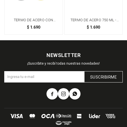
TERMO DE ACERO CON
TERMO DE ACERO 750 ML -
MANIJA - AMARILLO
AMARILLO
$
1.690
$
1.690
NEWSLETTER
¡Suscribite y recibí todas nuestras novedades!
SUSCRIBIRME


