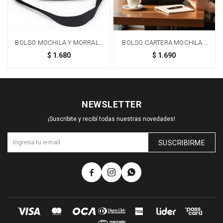
BOLSO MOCHILA Y MORRAL -
BOLSO CARTERA MOCHILA -
NEGRO
NEGRO
$
1.680
$
1.690
NEWSLETTER
¡Suscribite y recibí todas nuestras novedades!
SUSCRIBIRME


