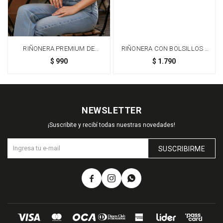
RIÑONERA PREMIUM DE
RIÑONERA CON BOLSILLOS -
TAFETA AMASADA - NEGRO
NEGRO
$
990
$
1.790
NEWSLETTER
¡Suscribite y recibí todas nuestras novedades!
SUSCRIBIRME


