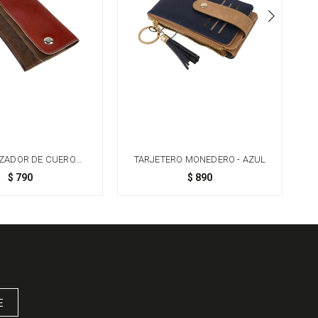
ZADOR DE CUERO
TARJETERO MONEDERO - AZUL
P
UM CON CIERRE
G
$
790
$
890
NÉTICO DOBLE
E