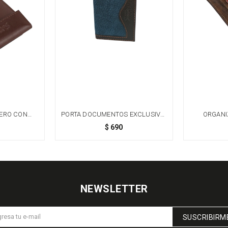
UERO CON
PORTA DOCUMENTOS EXCLUSIVO:
ORGANI
PARENTES -
CUERO GENUINO Y PIEL DE PECARÍ
PREMI
$
690
- AZUL
MAG
NEWSLETTER
SUSCRIBIRM