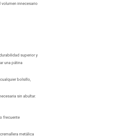
el volumen innecesario
urabilidad superior y
lar una pátina
ualquier bolsillo,
cesaria sin abultar.
o frecuente
 cremallera metálica