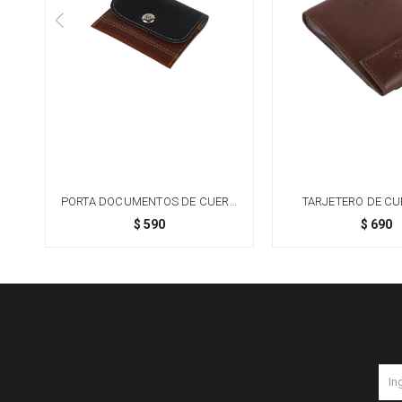
PORTA DOCUMENTOS DE CUERO
TARJETERO DE C
GENUINO PARA DAMA CON
SEPARADORES TRANS
$
590
$
690
BROCHE IMÁN
MARRÓN