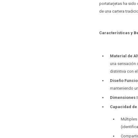
portatarjetas ha sido 
de una cartera tradici
Características y B
Material de Al
una sensación de
distintiva con e
Diseño Funcio
manteniendo una
Dimensiones I
Capacidad de 
Múltiples
(identific
Compartim