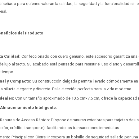
diseñado para quienes valoran la calidad, la seguridad y la funcionalidad sin 
onal.
eneficios del Producto
ta Calidad:
Confeccionado con cuero genuino, este accesorio garantiza una d
 lujo al tacto. Su acabado está pensado para resistir el uso diario y desarrol
l tiempo.
nal y Compacto:
Su construcción delgada permite llevarlo cómodamente en c
 silueta elegante y discreta. Es la elección perfecta para la vida moderna.
deales:
Con un tamaño aproximado de 10.5 cm×7.5 cm, ofrece la capacidad ne
Almacenamiento Inteligente:
 Ranuras de Acceso Rápido: Dispone de ranuras exteriores para tarjetas de us
ación, crédito, transporte), facilitando las transacciones inmediatas.
ento Principal con Cierre: Incorpora un bolsillo de seguridad sellado por una