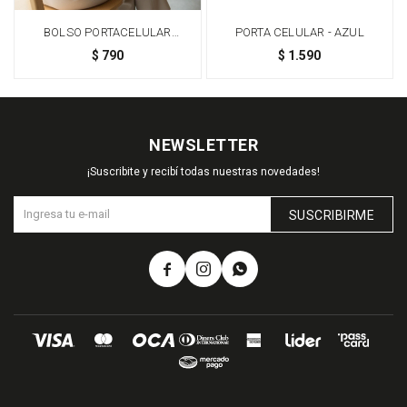
BOLSO PORTACELULAR
PORTA CELULAR - AZUL
CROSSBODY - BEIGE
$
790
$
1.590
NEWSLETTER
¡Suscribite y recibí todas nuestras novedades!
SUSCRIBIRME


