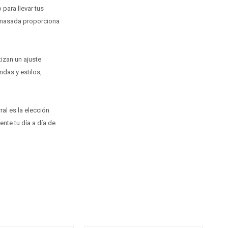
 para llevar tus
a amasada proporciona
izan un ajuste
ndas y estilos,
ral es la elección
nte tu día a día de