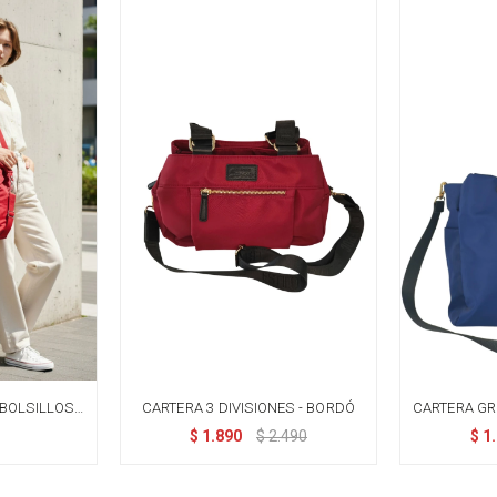
BOLSILLOS -
CARTERA 3 DIVISIONES - BORDÓ
CARTERA G
D
$
1.890
$
2.490
$
1