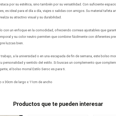
taca por su estética, sino también por su versatilidad. Con suficiente espacio
es, es ideal para el día a día, viajes o salidas con amigos. Su material tafet
realza su atractivo visual y su durabilidad.
do con un enfoque en la comodidad, ofreciendo correas ajustables que garant
temporal y su color neutro permiten que combine fácilmente con diferentes pre
re luzcas bien.
l trabajo, a la universidad o en una escapada de fin de semana, este bolso mor
r tu personalidad y sentido del estilo. Si buscas un complemento que compleme
ante, el bolso morral Estilo Seroc es para ti.
o x 30cm de largo x 11cm de ancho
Productos que te pueden interesar