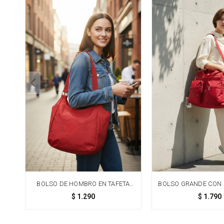
BOLSO DE HOMBRO EN TAFETA
BOLSO GRANDE CON 
AMASADA - NARANJA
ROJO
$
1.290
$
1.790