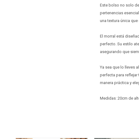
Este bolso no solo des
pertenencias esencial
una textura única que 
El morral está diseña
perfecto. Su estilo a
asegurando que siemp
Ya sea que lo lleves a
perfecta para refleja
manera práctica y eleg
Medidas: 20cm de alt