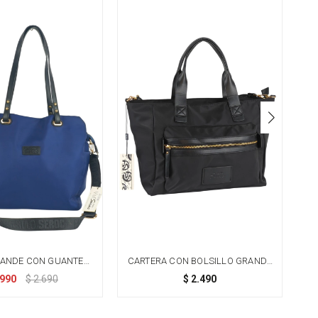
RANDE CON GUANTERA
CARTERA CON BOLSILLO GRANDE
OBLE - AZUL
AL FRENTE - NEGRO
.990
$
2.690
$
2.490