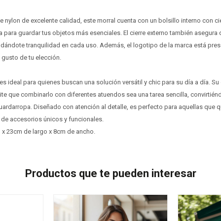
de nylon de excelente calidad, este morral cuenta con un bolsillo interno con c
a para guardar tus objetos más esenciales. El cierre externo también asegura 
ndándote tranquilidad en cada uso. Además, el logotipo de la marca está prese
 gusto de tu elección.
 es ideal para quienes buscan una solución versátil y chic para su día a día. Su
e que combinarlo con diferentes atuendos sea una tarea sencilla, convirtiénd
uardarropa. Diseñado con atención al detalle, es perfecto para aquellas que q
 de accesorios únicos y funcionales.
 x 23cm de largo x 8cm de ancho.
Productos que te pueden interesar