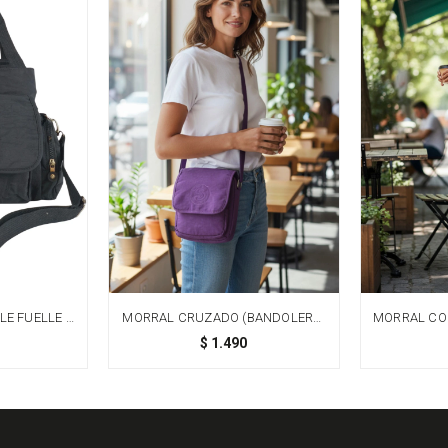
E FUELLE -
MORRAL CRUZADO (BANDOLERA)
MORRAL CON
EN TAFETA AMASADA - VIOLETA
$
1.490