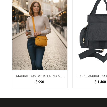
MORRAL COMPACTO ESENCIAL -
BOLSO MORRAL DOBL
AMARILLO
NEGRO
$
990
$
1.460