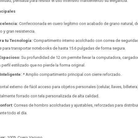
bilidad, pensada para resistir el uso intensivo manteniendo su elegancia.
ncipales
xcelencia:
Confeccionada en cuero legítimo con acabado de grano natural, 
o y gran resistencia.
ra tu Tecnología:
Compartimento interno acolchado con correa de seguridad
e para transportar notebooks de hasta 15.6 pulgadas de forma segura.
 Espacioso:
Su profundidad de 12 cm permite llevar la computadora, cargad
erfil estilizado que no pierde la forma original.
Inteligente:
* Amplio compartimento principal con cierre reforzado.
rontal externo de fácil acceso para objetos personales (celular, llaves, billetera
totalmente forrado con tela personalizada de alta calidad.
onfort
: Correas de hombro acolchadas y ajustables, reforzadas para distribu
nte todo el día.
ior:
100% Cuero Vacuno