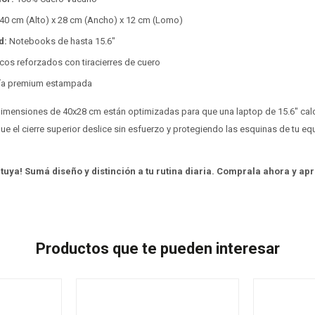
40 cm (Alto) x 28 cm (Ancho) x 12 cm (Lomo)
d:
Notebooks de hasta 15.6"
cos reforzados con tiracierres de cuero
ría premium estampada
imensiones de 40x28 cm están optimizadas para que una laptop de 15.6" calc
ue el cierre superior deslice sin esfuerzo y protegiendo las esquinas de tu e
 tuya! Sumá diseño y distinción a tu rutina diaria. Comprala ahora y ap
Productos que te pueden interesar