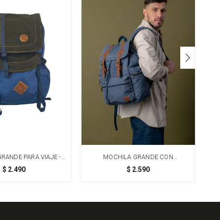
RANDE PARA VIAJE -
MOCHILA GRANDE CON
AZUL
BOLSILLOS - AZUL
$
2.490
$
2.590