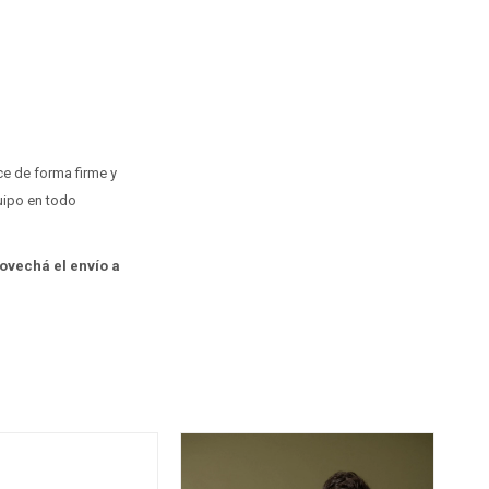
e de forma firme y
quipo en todo
rovechá el envío a