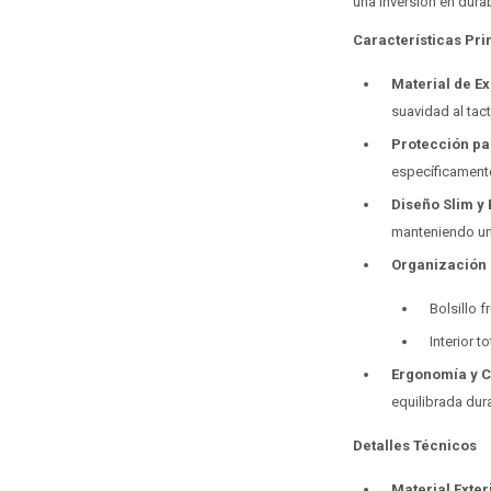
una inversión en dura
Características Pri
Material de E
suavidad al tact
Protección pa
específicament
Diseño Slim y
manteniendo un p
Organización 
Bolsillo f
Interior 
Ergonomía y C
equilibrada dura
Detalles Técnicos
Material Exter