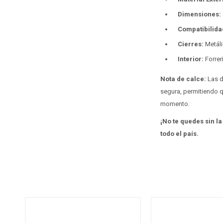
Dimensiones:
Compatibilida
Cierres:
Metáli
Interior:
Forre
Nota de calce:
Las d
segura, permitiendo q
momento.
¡No te quedes sin la
todo el país.