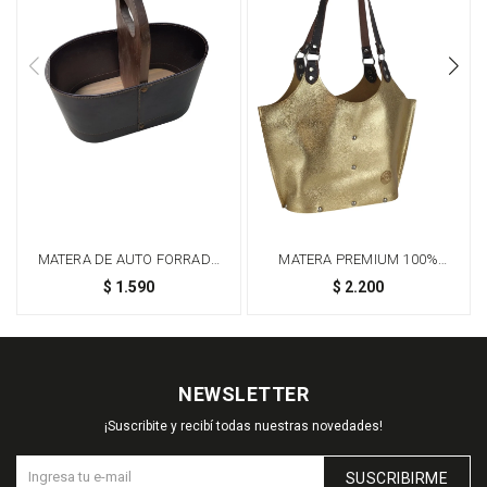
MATERA DE AUTO FORRADA
MATERA PREMIUM 100%
CON BASE DE MADERA - AZUL
CUERO GENUINO CON
$
1.590
$
2.200
ESTRUCTURA INTERNA DE
MADERA - DORADO
NEWSLETTER
¡Suscribite y recibí todas nuestras novedades!
SUSCRIBIRME