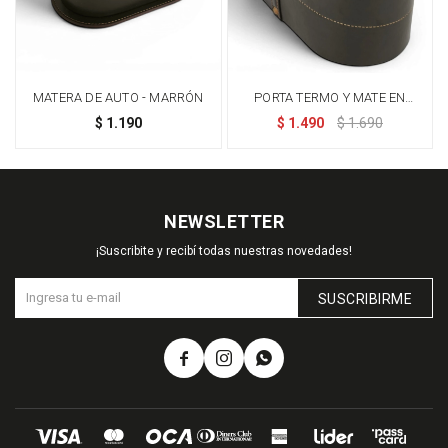
MATERA DE AUTO - MARRÓN
PORTA TERMO Y MATE EN
MADERA CON PORTA
$
1.190
$
1.490
$
1.690
CELULAR
NEWSLETTER
¡Suscribite y recibí todas nuestras novedades!
SUSCRIBIRME


