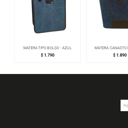
MATERA TIPO BOLSO - AZUL
MATERA CANASTO 
AZUL
$
1.790
$
1.890