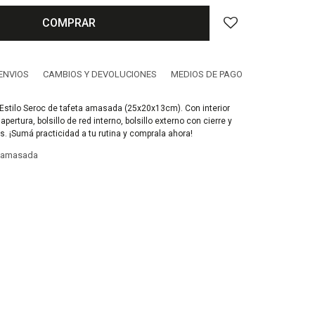
COMPRAR
ENVIOS
CAMBIOS Y DEVOLUCIONES
MEDIOS DE PAGO
Estilo Seroc de tafeta amasada (25x20x13cm). Con interior
pertura, bolsillo de red interno, bolsillo externo con cierre y
. ¡Sumá practicidad a tu rutina y comprala ahora!
a amasada