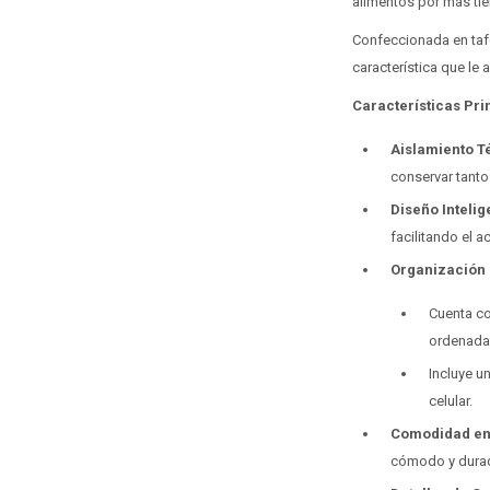
alimentos por más ti
Confeccionada en tafe
característica que le
Características Pri
Aislamiento Té
conservar tanto 
Diseño Intelig
facilitando el a
Organización 
Cuenta con
ordenada
Incluye u
celular.
Comodidad en 
cómodo y dura