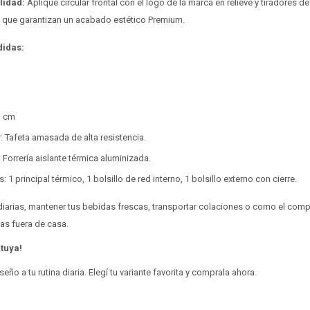
lidad:
Aplique circular frontal con el logo de la marca en relieve y tiradores de
 que garantizan un acabado estético Premium.
didas:
3 cm
r: Tafeta amasada de alta resistencia.
r: Forrería aislante térmica aluminizada.
1 principal térmico, 1 bolsillo de red interno, 1 bolsillo externo con cierre.
iarias, mantener tus bebidas frescas, transportar colaciones o como el com
gas fuera de casa.
 tuya!
eño a tu rutina diaria. Elegí tu variante favorita y comprala ahora.