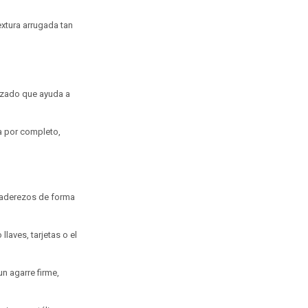
extura arrugada tan
nizado que ayuda a
pa por completo,
 o aderezos de forma
laves, tarjetas o el
n agarre firme,