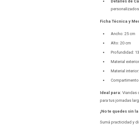
Detalles de Ca
personalizados
Ficha Técnica y Me
Ancho: 25 cm
Alto: 20 cm
Profundidad: 1
Material exterio
Material interio
Compartimentos: 
Ideal para:
Viandas d
para tus jornadas lar
¡No te quedes sin la
Sumá practicidad y dis