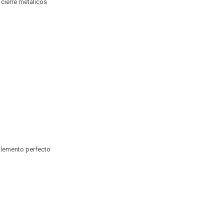
 cierre metálicos
plemento perfecto