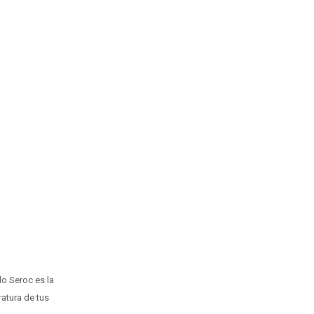
lo Seroc es la
ratura de tus