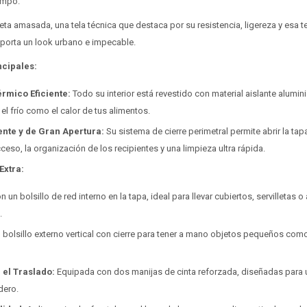
empo.
ta amasada, una tela técnica que destaca por su resistencia, ligereza y esa t
 aporta un look urbano e impecable.
ncipales:
rmico Eficiente:
Todo su interior está revestido con material aislante alumi
el frío como el calor de tus alimentos.
ente y de Gran Apertura:
Su sistema de cierre perimetral permite abrir la ta
cceso, la organización de los recipientes y una limpieza ultra rápida.
Extra:
 un bolsillo de red interno en la tapa, ideal para llevar cubiertos, servilletas
.
n bolsillo externo vertical con cierre para tener a mano objetos pequeños como l
el Traslado:
Equipada con dos manijas de cinta reforzada, diseñadas para u
dero.