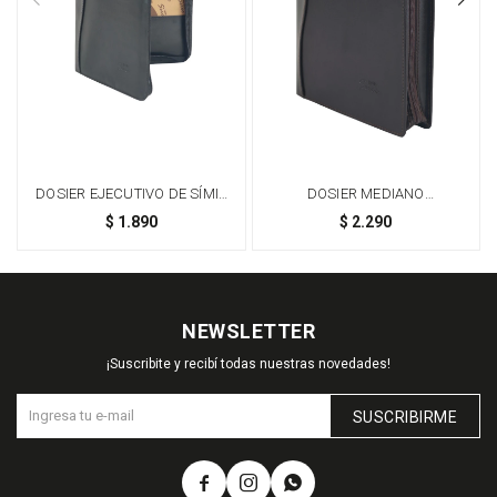
DOSIER EJECUTIVO DE SÍMIL
DOSIER MEDIANO
CUERO A4 - MÁXIMA
PROFESIONAL: SOLUCIÓN
$
1.890
$
2.290
ORGANIZACIÓN
ELEGANTE PARA LA
ORGANIZACIÓN DE
DOCUMENTOS - MARRÓN
NEWSLETTER
¡Suscribite y recibí todas nuestras novedades!
SUSCRIBIRME


