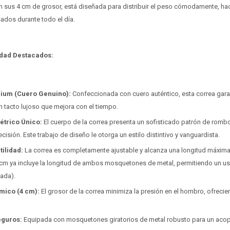
n sus 4 cm de grosor, está diseñada para distribuir el peso cómodamente, hac
ados durante todo el día.
idad Destacados:
ium (Cuero Genuino):
Confeccionada con cuero auténtico, esta correa gara
n tacto lujoso que mejora con el tiempo.
trico Único:
El cuerpo de la correa presenta un sofisticado patrón de romb
isión. Este trabajo de diseño le otorga un estilo distintivo y vanguardista.
ilidad:
La correa es completamente ajustable y alcanza una longitud máxima
cm ya incluye la longitud de ambos mosquetones de metal, permitiendo un
ada).
ico (4 cm):
El grosor de la correa minimiza la presión en el hombro, ofreci
eguros:
Equipada con mosquetones giratorios de metal robusto para un acop