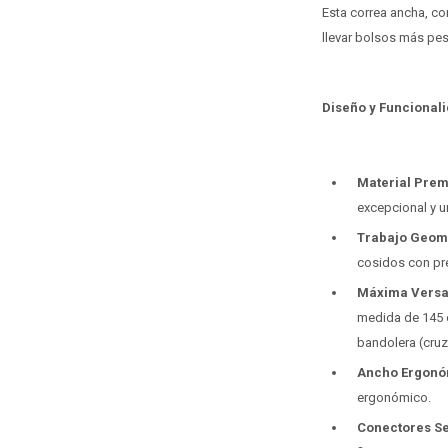
Esta correa ancha, co
llevar bolsos más pes
Diseño y Funcional
Material Prem
excepcional y u
Trabajo Geomé
cosidos con prec
Máxima Versat
medida de 145 
bandolera (cruz
Ancho Ergonóm
ergonómico.
Conectores S