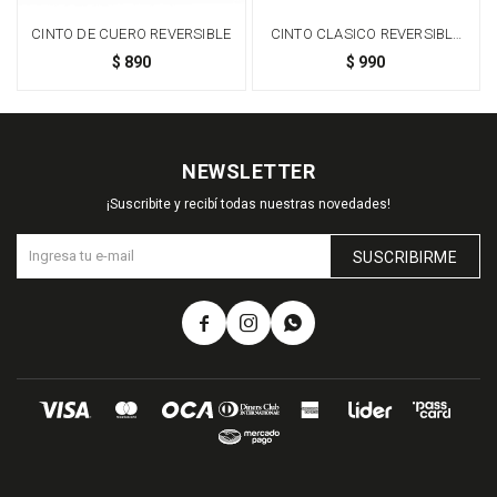
CINTO DE CUERO REVERSIBLE
CINTO CLASICO REVERSIBLE
30MM
$
890
$
990
NEWSLETTER
¡Suscribite y recibí todas nuestras novedades!
SUSCRIBIRME


