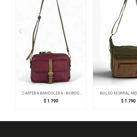
CARTERA BANDOLERA - BORDÓ
BOLSO MORRAL ME
CON BEIGE
VERDE
$
1.790
$
1.790