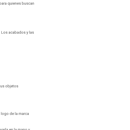
l para quienes buscan
l. Los acabados y las
tus objetos
 logo de la marca
varla en la mano y