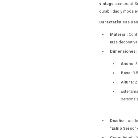
vintage
atemporal. Su
durabilidad y moda e
Características De
Material:
Confe
tiras decorativ
Dimensiones:
Ancho:
3
Base:
9.
Altura:
2
Este tama
personale
Diseño:
Los det
"Estilo Seroc"
e
Comodidad y V