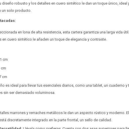
 diseño robusto y los detalles en cuero sintético le dan un toque único, idea
n un solo producto.
stacadas:
ccionada en lona de alta resistencia, esta cartera garantiza una larga vida úti
as en cuero sintético le añaden un toque de elegancia y contraste.
1 cm
5 cm
7 cm
ño es ideal para llevar tus esenciales diarios, como una tablet, un cuaderno y 
s sin ser demasiado voluminosa.
alles marrones y remaches metálicos le dan un aspecto rústico y moderno. El
stá discretamente integrado en la parte frontal, un sello de calidad.
ersatilidad:
Llévala como prefieras. Cuenta con dos asas superiores para lle