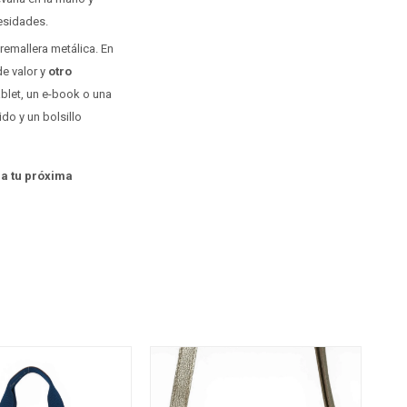
esidades.
remallera metálica. En
e valor y
otro
ablet, un e-book o una
ido y un bolsillo
ra tu próxima