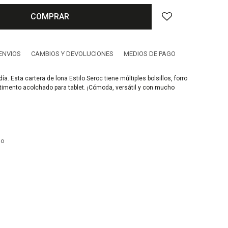
COMPRAR
ENVIOS
CAMBIOS Y DEVOLUCIONES
MEDIOS DE PAGO
 día. Esta cartera de lona Estilo Seroc tiene múltiples bolsillos, forro
timento acolchado para tablet. ¡Cómoda, versátil y con mucho
no