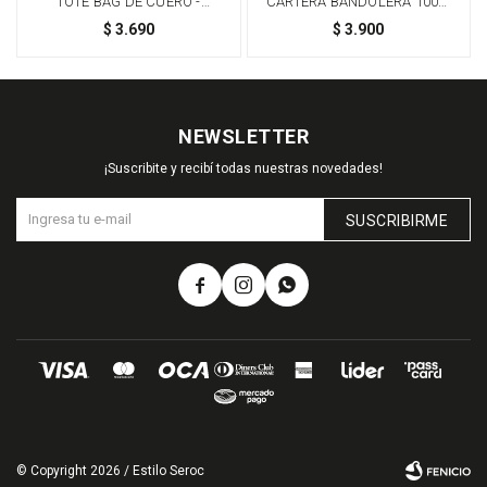
TOTE BAG DE CUERO -
CARTERA BANDOLERA 100%
DORADO
CUERO - MARRÓN
$
3.690
$
3.900
NEWSLETTER
¡Suscribite y recibí todas nuestras novedades!
SUSCRIBIRME



© Copyright 2026 / Estilo Seroc