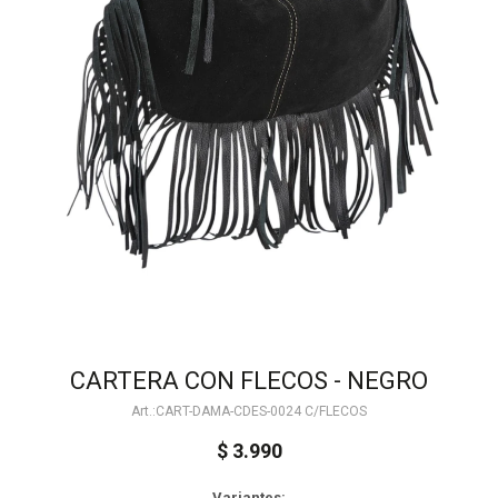
CARTERA CON FLECOS - NEGRO
CART-DAMA-CDES-0024 C/FLECOS
$
3.990
Variantes: