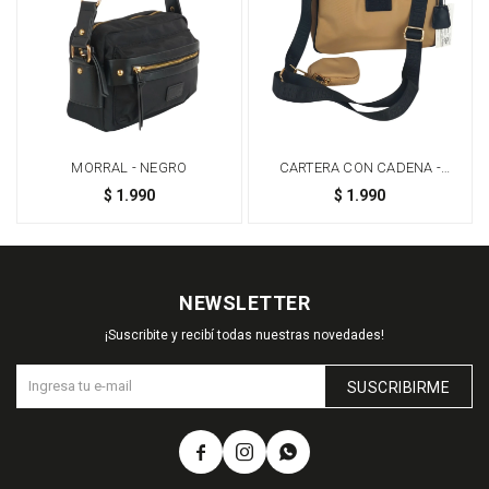
MORRAL - NEGRO
CARTERA CON CADENA -
BEIGE
$
1.990
$
1.990
NEWSLETTER
¡Suscribite y recibí todas nuestras novedades!
SUSCRIBIRME


