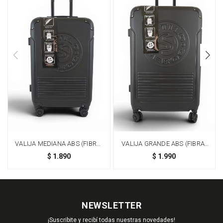
VALIJA MEDIANA ABS (FIBRA)
VALIJA GRANDE ABS (FIBRA)
DE 24" - NEGRO
DE 28" - NEGRO
$
1.890
$
1.990
NEWSLETTER
¡Suscribite y recibí todas nuestras novedades!