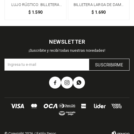
LUJO RÚSTICO: BILLETERA
BILLETERA LARGA DE DAMA
CUERO PECARÍ Y PAMPA
EN CUERO GENUINO Y
$
1.590
$
1.690
EXCLUSIVA PIEL DE PECARÍ -
MARRÓN
NEWSLETTER
¡Suscribite y recibí todas nuestras novedades!
SUSCRIBIRME



© Copyright 2026 / Estilo Seroc