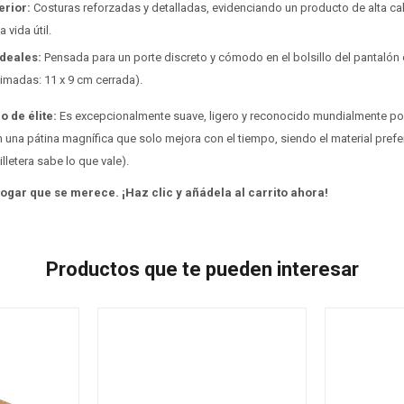
erior:
Costuras reforzadas y detalladas, evidenciando un producto de alta ca
 vida útil.
deales:
Pensada para un porte discreto y cómodo en el bolsillo del pantalón 
imadas: 11 x 9 cm cerrada).
o de élite:
Es excepcionalmente suave, ligero y reconocido mundialmente por
n una pátina magnífica que solo mejora con el tiempo, siendo el material pref
illetera sabe lo que vale).
hogar que se merece. ¡Haz clic y añádela al carrito ahora!
Productos que te pueden interesar