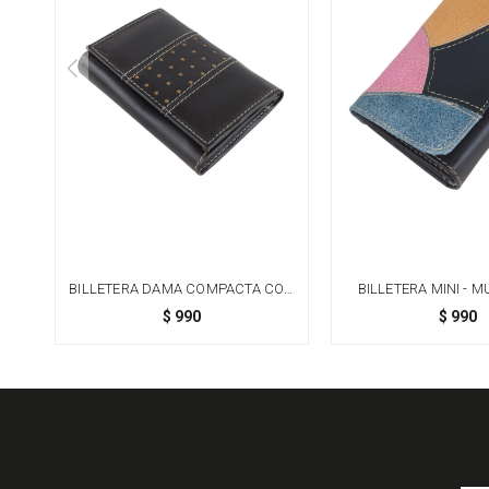
BILLETERA DAMA COMPACTA CON
BILLETERA MINI - 
PERFORACIONES - MARRÓN
$
990
$
990