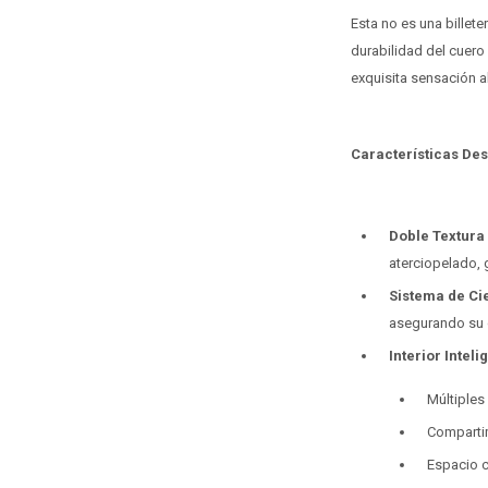
Esta no es una billet
durabilidad del cuero
exquisita sensación a
Características De
Doble Textura
aterciopelado, 
Sistema de Ci
asegurando su 
Interior Intel
Múltiples 
Compartim
Espacio c