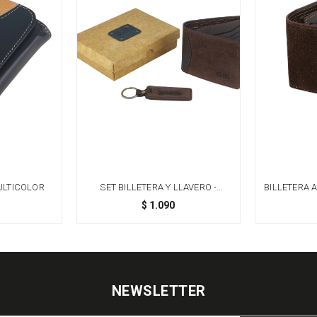
MULTICOLOR
SET BILLETERA Y LLAVERO -
BILLETERA 
CHOCOLATE
TARJET
$
1.090
NEWSLETTER