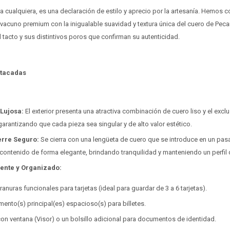
era cualquiera, es una declaración de estilo y aprecio por la artesanía. Hemos
 vacuno premium con la inigualable suavidad y textura única del cuero de Peca
l tacto y sus distintivos poros que confirman su autenticidad.
stacadas
 Lujosa:
El exterior presenta una atractiva combinación de cuero liso y el exclu
garantizando que cada pieza sea singular y de alto valor estético.
erre Seguro:
Se cierra con una lengüeta de cuero que se introduce en un pasad
contenido de forma elegante, brindando tranquilidad y manteniendo un perfi
igente y Organizado:
ranuras funcionales para tarjetas (ideal para guardar de 3 a 6 tarjetas).
ento(s) principal(es) espacioso(s) para billetes.
on ventana (Visor) o un bolsillo adicional para documentos de identidad.