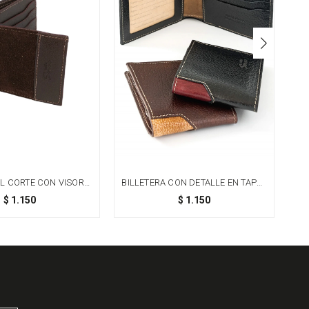
AL CORTE CON VISOR Y
BILLETERA CON DETALLE EN TAPA -
ERO - CHOCOLATE
MARRÓN
C
$
1.150
$
1.150