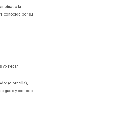
 combinado la
rí, conocido por su
sivo Pecarí
or (o presilla),
l delgado y cómodo.