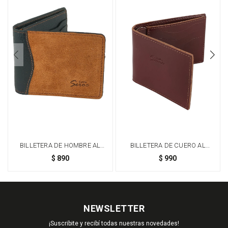
BILLETERA DE HOMBRE AL
BILLETERA DE CUERO AL
CORTE CLASICA - OXIDO
CORTE - MARRÓN
$
890
$
990
NEWSLETTER
¡Suscribite y recibí todas nuestras novedades!