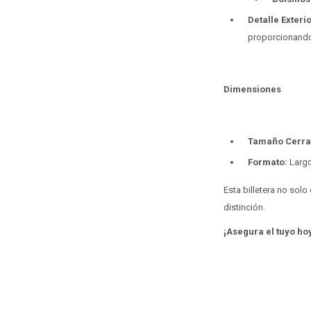
Detalle Exterio
proporcionando 
Dimensiones
Tamaño Cerra
Formato:
Largo
Esta billetera no sol
distinción.
¡Asegura el tuyo ho