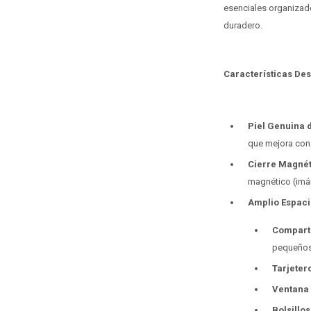
esenciales organizados
duradero.
Características De
Piel Genuina 
que mejora con 
Cierre Magnét
magnético (imán
Amplio Espacio
Compart
pequeños
Tarjeter
Ventana 
Bolsillo