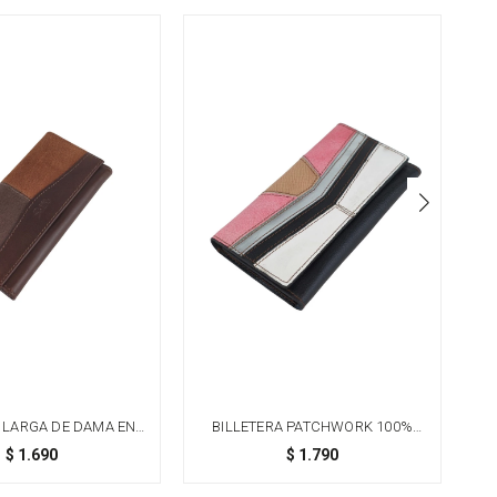
 LARGA DE DAMA EN
BILLETERA PATCHWORK 100%
BI
NUINO Y EXCLUSIVA
CUERO - OPCIÓN 1
$
1.690
$
1.790
 PECARÍ - MARRÓN