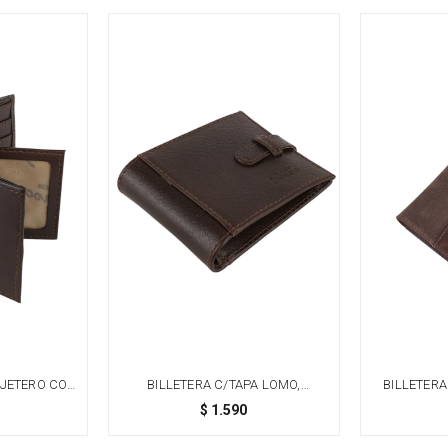
RJETERO CON
BILLETERA C/TAPA LOMO,
BILLETERA
ARRÓN
LENGÜETA Y VOLANTE - MARRÓN
CUERO GE
$
1.590
PIEL DE