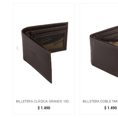
BILLETERA CLÁSICA GRANDE 100%
BILLETERA DOBLE TA
CUERO - CHOCOLATE
VOLANTE - M
$
1.490
$
1.490