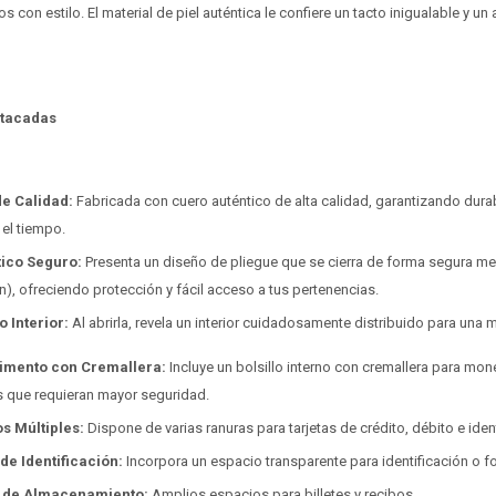
 con estilo. El material de piel auténtica le confiere un tacto inigualable y un
stacadas
de Calidad:
Fabricada con cuero auténtico de alta calidad, garantizando dura
el tiempo.
ico Seguro:
Presenta un diseño de pliegue que se cierra de forma segura m
), ofreciendo protección y fácil acceso a tus pertenencias.
 Interior:
Al abrirla, revela un interior cuidadosamente distribuido para una
imento con Cremallera:
Incluye un bolsillo interno con cremallera para mon
 que requieran mayor seguridad.
os Múltiples:
Dispone de varias ranuras para tarjetas de crédito, débito e ident
de Identificación:
Incorpora un espacio transparente para identificación o fo
s de Almacenamiento:
Amplios espacios para billetes y recibos.