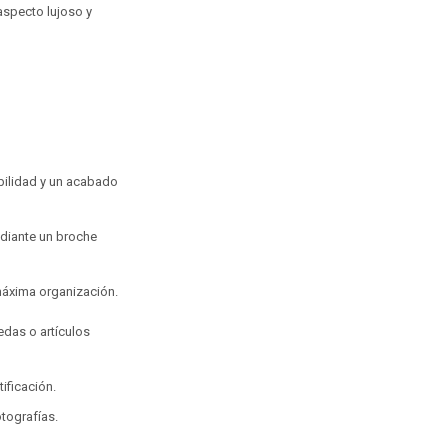
 aspecto lujoso y
bilidad y un acabado
ediante un broche
 máxima organización.
edas o artículos
ificación.
tografías.