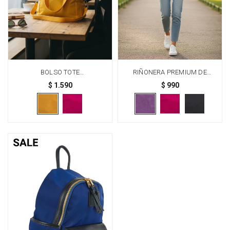
BOLSO TOTE
RIÑONERA PREMIUM DE
MULTIFUNCIONAL - AMARILLO
TAFETA AMASADA - VIOLETA
$
1.590
$
990