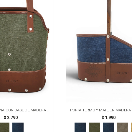
NA CON BASE DE MADERA -
PORTA TERMO Y MATE EN MADERA 
VERDE
AZUL GRABADO URUGUAY
$
2.790
$
1.990