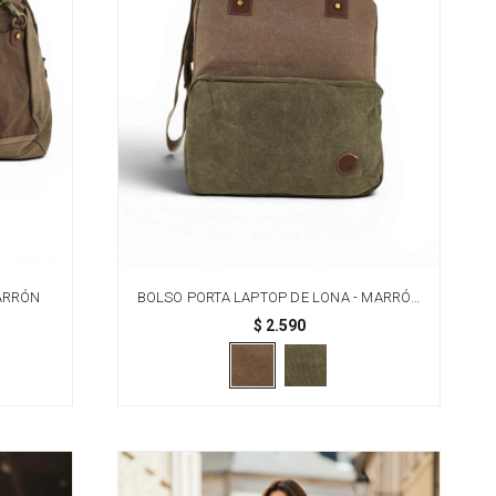
MARRÓN
BOLSO PORTA LAPTOP DE LONA - MARRÓN
CON VERDE
$
2.590