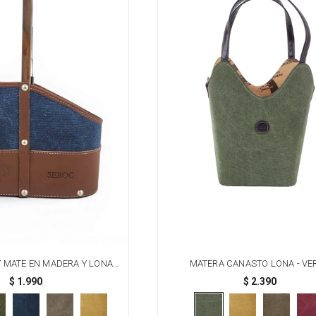
 MATE EN MADERA Y LONA -
MATERA CANASTO LONA - VE
GRABADO URUGUAY
$
1.990
$
2.390