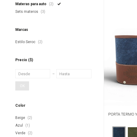
Materas para auto
(2)
Sets materos
(3)
Marcas
Estilo Seroc
(2)
Precio
($)
OK
Color
PORTA TERMO Y
Beige
(2)
AZUL 
Azul
(1)
Verde
(2)