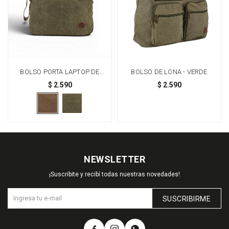
BOLSO PORTA LAPTOP DE
BOLSO DE LONA - VERDE
LONA - MARRÓN CON VERDE
$
2.590
$
2.590
NEWSLETTER
¡Suscribite y recibí todas nuestras novedades!
SUSCRIBIRME