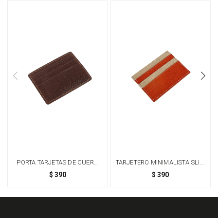
PORTA TARJETAS DE CUERO
TARJETERO MINIMALISTA SLIM
COMPACTO Y ELEGANTE. -
EN CUERO GENUINO - BEIGE
$
390
$
390
MARRÓN