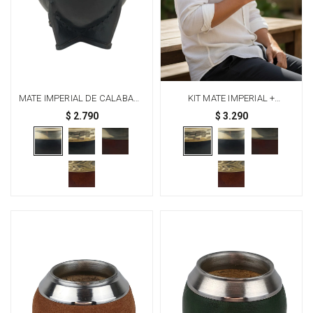
MATE IMPERIAL DE CALABAZA
KIT MATE IMPERIAL +
Y ALPACA - NEGRO LISO
BOMBILLA DE ALPACA -
$
2.790
$
3.290
NEGRO CINCELADO