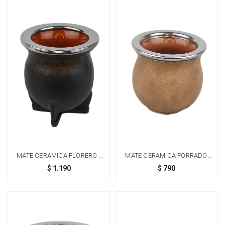
MATE CERAMICA FLORERO -
MATE CERAMICA FORRADO
NEGRO
CHICO - BEIGE
$
1.190
$
790