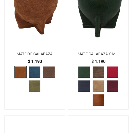
MATE DE CALABAZA
MATE CALABAZA SIMIL
FORRADO EN CUERO MODELO
COLOR TORPEDO - VERDE
$
1.190
$
1.190
TORPEDO - OXIDO