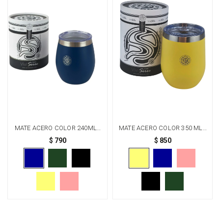
MATE ACERO COLOR 240ML -
MATE ACERO COLOR 350 ML -
AZUL
AMARILLO
$
790
$
850