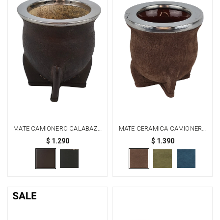
MATE CAMIONERO CALABAZA
MATE CERAMICA CAMIONERO
ACERO - MARRÓN
CUERO CHANCHO ACERO
$
1.290
$
1.390
GRANDE - CHOCOLATE