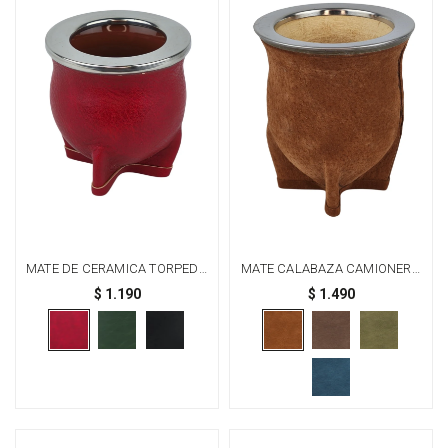
MATE DE CERAMICA TORPEDO
MATE CALABAZA CAMIONERO
- ROJO
EN PECARÍ ACERO GRANDE -
$
1.190
$
1.490
OXIDO