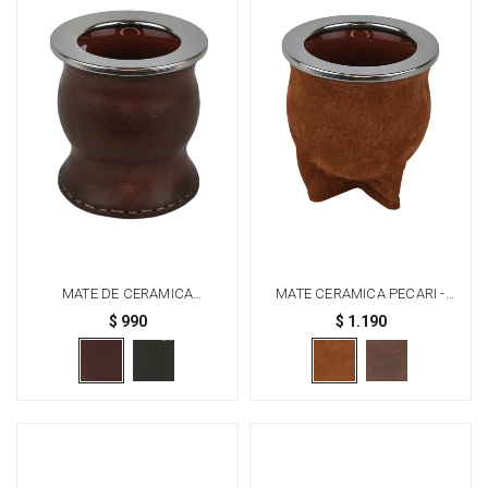
MATE DE CERAMICA
MATE CERAMICA PECARI -
FORRADO EN CUERO TIPO
OXIDO
$
990
$
1.190
COPA - MARRÓN