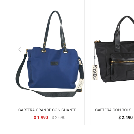
CARTERA GRANDE CON GUANTERA
CARTERA CON BOLSI
DOBLE - AZUL
AL FRENTE - 
$
1.990
$
2.690
$
2.490