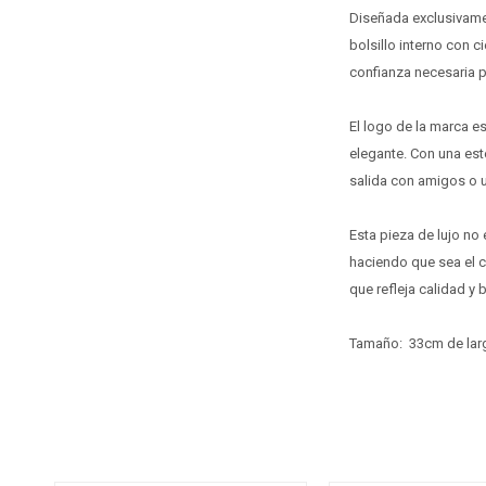
Diseñada exclusivamen
bolsillo interno con c
confianza necesaria pa
El logo de la marca e
elegante. Con una esté
salida con amigos o u
Esta pieza de lujo no 
haciendo que sea el c
que refleja calidad y 
Tamaño: 33cm de larg