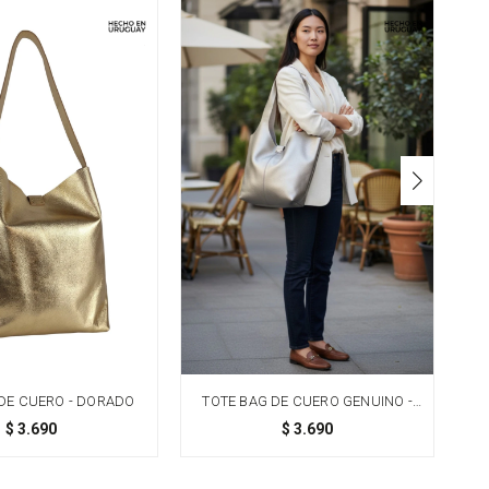
DE CUERO - DORADO
TOTE BAG DE CUERO GENUINO -
CHAMPAGNE
$
3.690
$
3.690