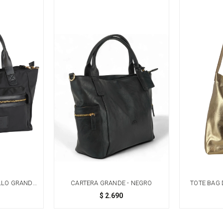
LLO GRANDE
CARTERA GRANDE - NEGRO
TOTE BAG 
NEGRO
$
2.690