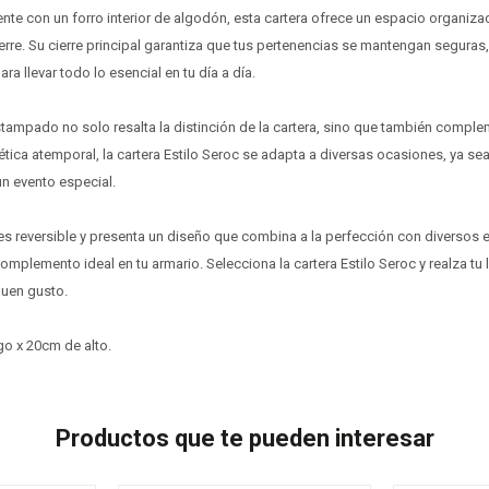
te con un forro interior de algodón, esta cartera ofrece un espacio organiza
ierre. Su cierre principal garantiza que tus pertenencias se mantengan seguras
ra llevar todo lo esencial en tu día a día.
stampado no solo resalta la distinción de la cartera, sino que también compl
tica atemporal, la cartera Estilo Seroc se adapta a diversas ocasiones, ya sea
n evento especial.
es reversible y presenta un diseño que combina a la perfección con diversos es
omplemento ideal en tu armario. Selecciona la cartera Estilo Seroc y realza tu
buen gusto.
o x 20cm de alto.
Productos que te pueden interesar