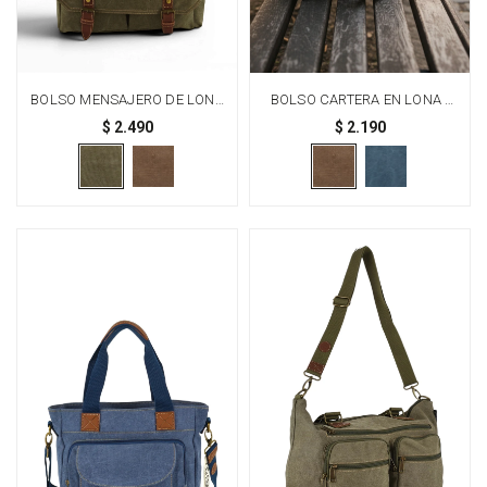
BOLSO MENSAJERO DE LONA
BOLSO CARTERA EN LONA -
- VERDE
MARRÓN
$
2.490
$
2.190