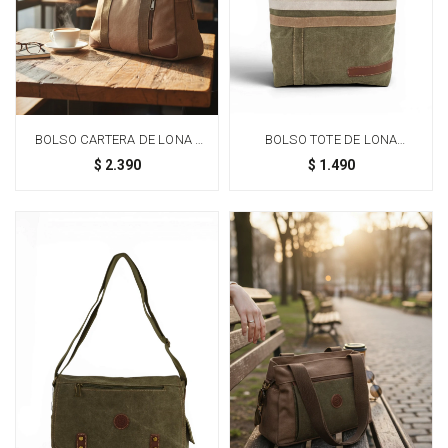
BOLSO CARTERA DE LONA -
BOLSO TOTE DE LONA
MARRÓN
CASUAL - VERDE
$
2.390
$
1.490