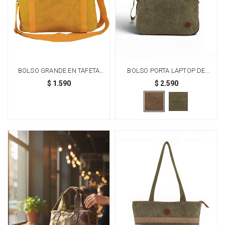
BOLSO GRANDE EN TAFETA
BOLSO PORTA LAPTOP DE
AMASADA - AMARILLO
LONA - MARRÓN CON VERDE
$
1.590
$
2.590