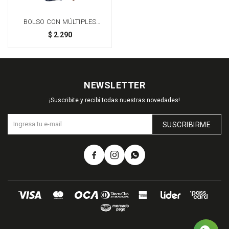
BOLSO CON MÚLTIPLES
BOLSILLOS INTERIORES -
$
2.290
AZUL
NEWSLETTER
¡Suscribite y recibí todas nuestras novedades!
SUSCRIBIRME


