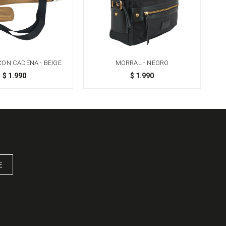
CON CADENA - BEIGE
MORRAL - NEGRO
$
1.990
$
1.990
E