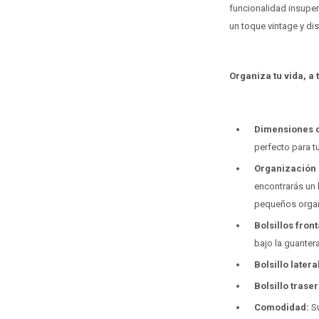
funcionalidad insuper
un toque vintage y dist
Organiza tu vida, a
Dimensiones 
perfecto para t
Organización 
encontrarás un b
pequeños orga
Bolsillos front
bajo la guanter
Bolsillo latera
Bolsillo traser
Comodidad:
Su