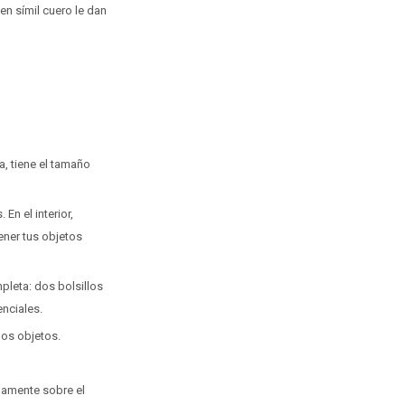
en símil cuero le dan
a, tiene el tamaño
En el interior,
tener tus objetos
pleta: dos bolsillos
enciales.
ños objetos.
damente sobre el