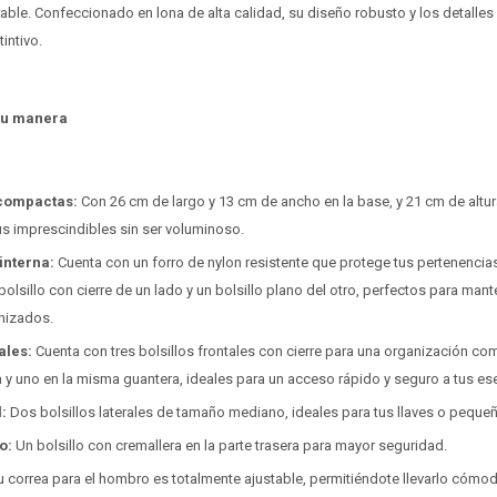
able. Confeccionado en lona de alta calidad, su diseño robusto y los detalles 
intivo.
 tu manera
compactas:
Con 26 cm de largo y 13 cm de ancho en la base, y 21 cm de altur
us imprescindibles sin ser voluminoso.
interna:
Cuenta con un forro de nylon resistente que protege tus pertenencias. 
olsillo con cierre de un lado y un bolsillo plano del otro, perfectos para man
nizados.
ales:
Cuenta con tres bolsillos frontales con cierre para una organización com
a y uno en la misma guantera, ideales para un acceso rápido y seguro a tus es
l:
Dos bolsillos laterales de tamaño mediano, ideales para tus llaves o peque
o:
Un bolsillo con cremallera en la parte trasera para mayor seguridad.
 correa para el hombro es totalmente ajustable, permitiéndote llevarlo cómo