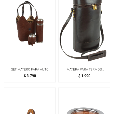
SET MATERO PARA AUTO
MATERA PARA TERMOS
STANLEY
$
3.790
$
1.990