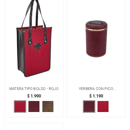
MATERA TIPO BOLSO - ROJO
YERBERA CON PICO
DISPENSADOR - BORDÓ
$
1.990
$
1.190