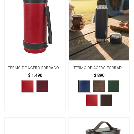
TERMO DE ACERO FORRADO 1
TERMO DE ACERO FORRADO
LITRO - ROJO
500 ML - AZUL
$
1.490
$
890