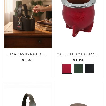
PORTA TERMO Y MATE ESTILO
MATE DE CERAMICA TORPEDO
SEROC - CON SUJECIÓN PARA
- ROJO
$
1.990
$
1.190
TERMO - MARRÓN