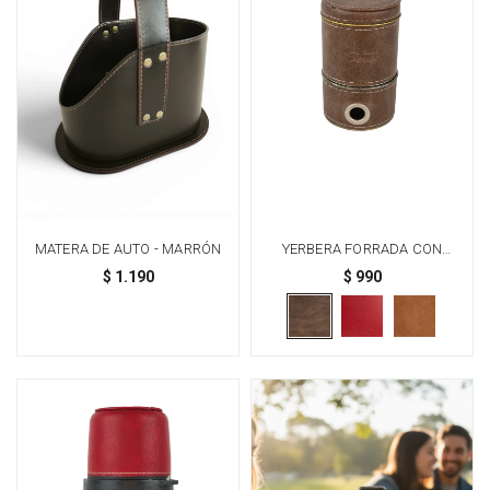
MATERA DE AUTO - MARRÓN
YERBERA FORRADA CON
DISPENSADOR - MARRÓN
$
1.190
$
990