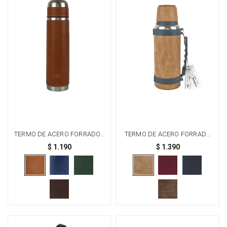
TERMO DE ACERO FORRADO -
TERMO DE ACERO FORRADO
NARANJA
UN LITRO - BEIGE
$
1.190
$
1.390