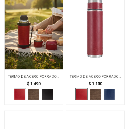
TERMO DE ACERO FORRADO 1
TERMO DE ACERO FORRADO -
LITRO - ROJO
ROJO
$
1.490
$
1.100