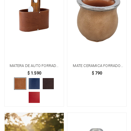
MATERA DE AUTO FORRADA
MATE CERAMICA FORRADO
CON BASE DE MADERA -
CHICO - BEIGE
$
1.590
$
790
NARANJA