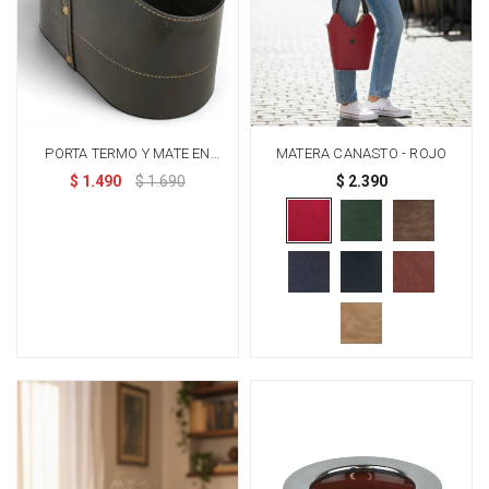
PORTA TERMO Y MATE EN
MATERA CANASTO - ROJO
MADERA CON PORTA
$
1.490
$
1.690
$
2.390
CELULAR