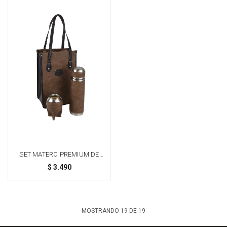
SET MATERO PREMIUM DE
LUJO | TERMO ACERO INOX
$
3.490
750ML, MATERA RÍGIDA Y
MATE FORRADO - TOSTADO
MOSTRANDO
19
DE
19