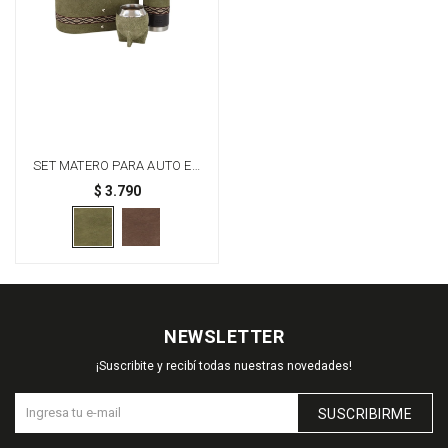
SET MATERO PARA AUTO EN
CUERO - VERDE
$
3.790
NEWSLETTER
¡Suscribite y recibí todas nuestras novedades!
SUSCRIBIRME