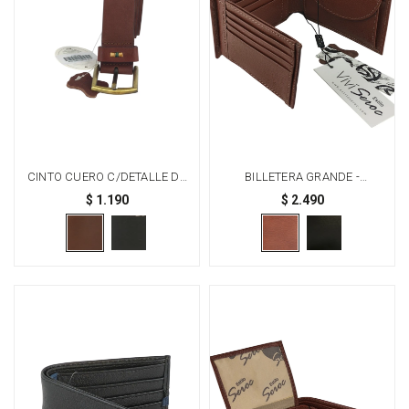
CINTO CUERO C/DETALLE DE
BILLETERA GRANDE -
COSTURA EN PASADOR -
MARRÓN
$
1.190
$
2.490
MARRÓN