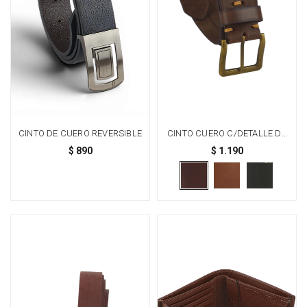
CINTO DE CUERO REVERSIBLE
CINTO CUERO C/DETALLE DE
COSTURA - CHOCOLATE
$
890
$
1.190