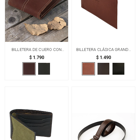
BILLETERA DE CUERO CON
BILLETERA CLÁSICA GRANDE
DETALLE EN GUARDA PAMPA -
100% CUERO - MARRÓN
$
1.790
$
1.490
MARRÓN