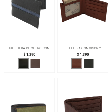
BILLETERA DE CUERO CON
BILLETERA CON VISOR Y
VISTA EN TAPA - NEGRO
CIERRE - MARRÓN
$
1.290
$
1.390