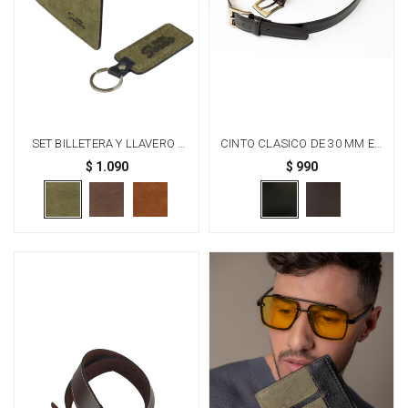
SET BILLETERA Y LLAVERO -
CINTO CLASICO DE 30 MM EN
VERDE
CUERO Y COSTURA - NEGRO
$
1.090
$
990