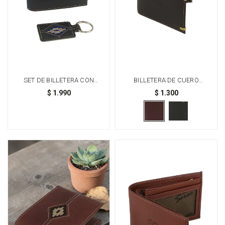
SET DE BILLETERA CON
BILLETERA DE CUERO
GUARDAPAMPA Y LLAVERO -
GENUINO 100%: ESTILO
$
1.990
$
1.300
NEGRO
CLÁSICO CON ACABADO DE
COSTURAS A MANO -
MARRÓN