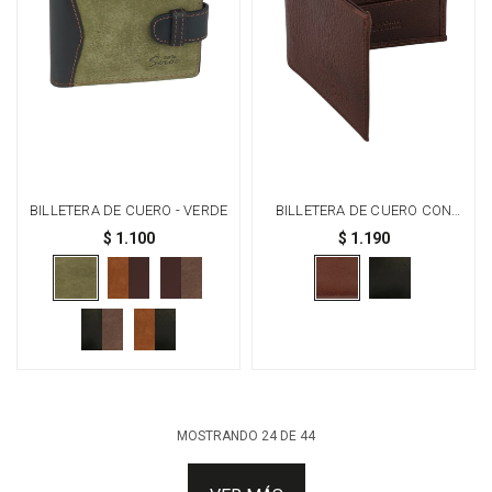
BILLETERA DE CUERO - VERDE
BILLETERA DE CUERO CON
CIERRE - MARRÓN
$
1.100
$
1.190
MOSTRANDO
24
DE
44