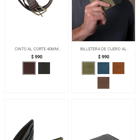
CINTO AL CORTE 40MM
BILLETERA DE CUERO AL
C/COSTURA - CHOCOLATE
CORTE - VERDE
$
990
$
990