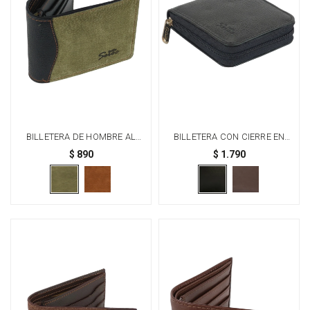
BILLETERA DE HOMBRE AL
BILLETERA CON CIERRE EN
CORTE CLASICA - VERDE
CUERO - NEGRO
$
890
$
1.790