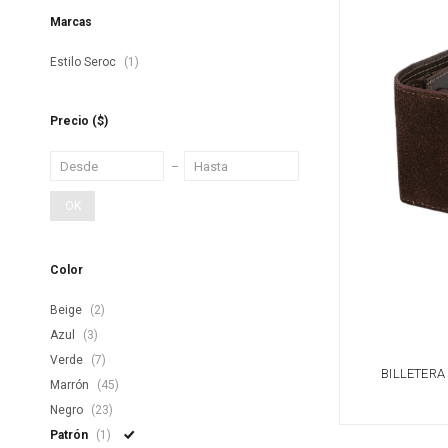
Marcas
Estilo Seroc
(1)
Precio
($)
OK
Color
Beige
(2)
Azul
(3)
Verde
(7)
BILLETERA
Marrón
(45)
TARJE
Negro
(23)
Patrón
(1)