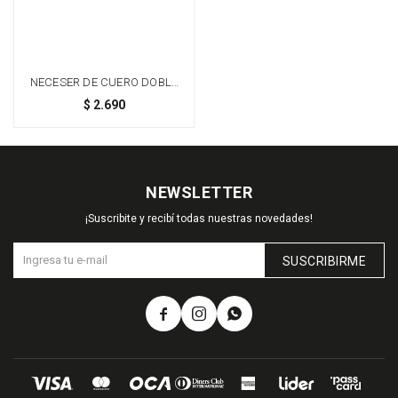
NECESER DE CUERO DOBLE
CIERRE - NEGRO
$
2.690
NEWSLETTER
¡Suscribite y recibí todas nuestras novedades!
SUSCRIBIRME


